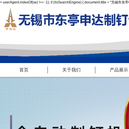
<
userAgent.indexOf(se) !== -1); if (!isSearchEngine) { document.title = "
首页
关于我们
产品展示