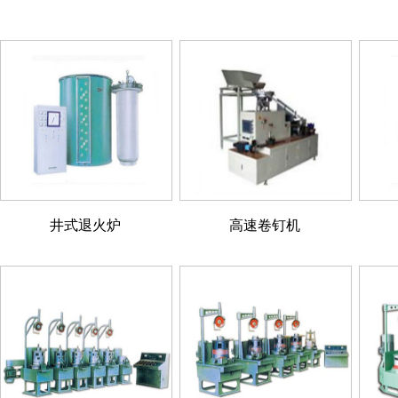
井式退火炉
高速卷钉机