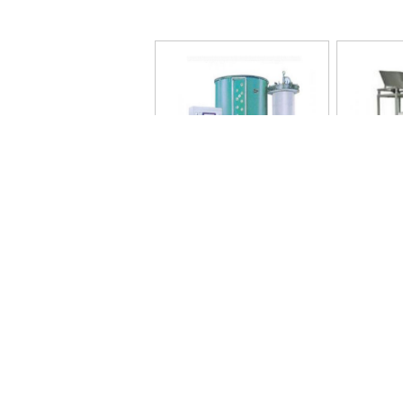
井式退火炉
高