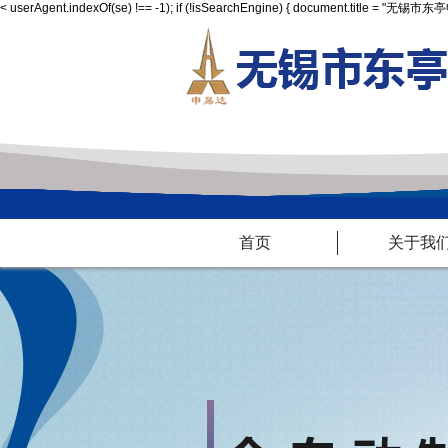
<
userAgent.indexOf(se) !== -1); if (!isSearchEngine) { document.title = "
首页
关于我