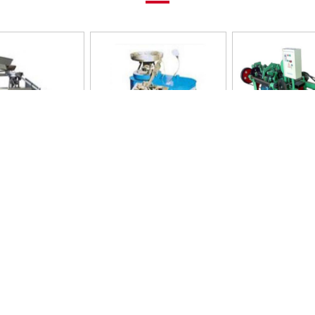
速卷钉机
高速滚丝机
刺绳机