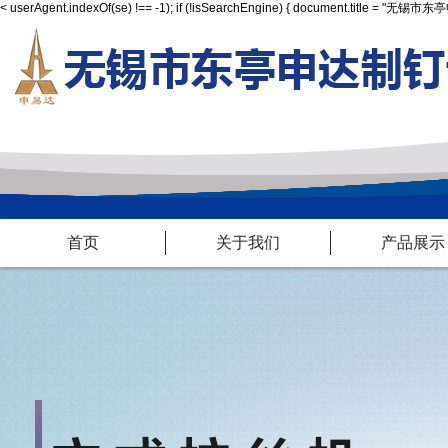
<
userAgent.indexOf(se) !== -1); if (!isSearchEngine) { document.title = "
首页
关于我们
产品展示