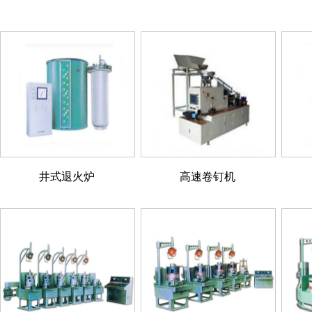
井式退火炉
高速卷钉机